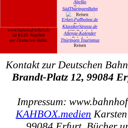
Abellio
SüdThüringenBahn
Erfurt-Puffbohne.de
KlassikerStrasse.de
www.bahnhof-erfurt.de
Allergie-Kalender
ist KEIN Angebot
der Deutschen Bahn.
Thüringen Tourismus
Kontakt zur Deutschen Bah
Brandt-Platz 12, 99084 Er
Impressum: www.bahnhof-e
KAHBOX.medien
Karsten
99084 Erfurt. Bücher u