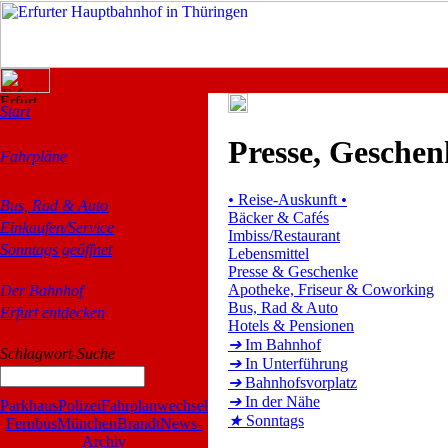
Start
Presse, Gesche
Fahrpläne
•
Reise-Auskunft
•
Bus, Rad & Auto
Bäcker & Cafés
Einkaufen/Service
Imbiss/Restaurant
Sonntags geöffnet
Lebensmittel
Presse & Geschenke
Apotheke, Friseur & Coworking
Der Bahnhof
Bus, Rad & Auto
Erfurt entdecken
Hotels & Pensionen
➔
Im Bahnhof
Schlagwort-Suche
➔
In Unterführung
➔
Bahnhofsvorplatz
➔
In der Nähe
Parkhaus
Polizei
Fahrplanwechsel
★
Sonntags
Fernbus
München
Brandt
News-
Archiv