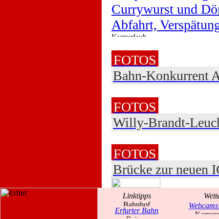
Currywurst und Dö
Abfahrt, Verspätu
FOTOS
Bahn-Konkurrent Ab
FOTOS
Willy-Brandt-Leuch
FOTOS
Brücke zur neuen I
Linktipps
Wett
Webcams 
Erfurter Bahn