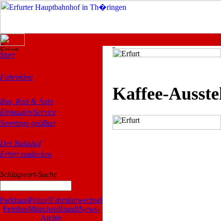
Start
Fahrpläne
Kaffee-Ausste
Bus, Rad & Auto
Einkaufen/Service
Sonntags geöffnet
Der Bahnhof
Erfurt entdecken
Schlagwort-Suche
Parkhaus
Polizei
Fahrplanwechsel
Fernbus
München
Brandt
News-
Archiv