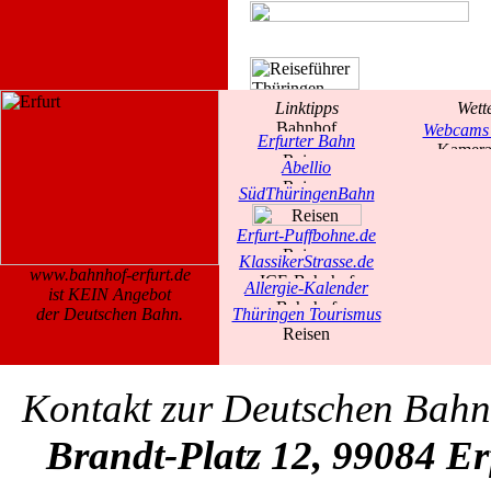
Linktipps
Wett
Webcams 
Erfurter Bahn
Abellio
SüdThüringenBahn
Erfurt-Puffbohne.de
KlassikerStrasse.de
www.bahnhof-erfurt.de
Allergie-Kalender
ist KEIN Angebot
der Deutschen Bahn.
Thüringen Tourismus
Kontakt zur Deutschen Bah
Brandt-Platz 12, 99084 Er