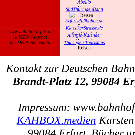
Abellio
SüdThüringenBahn
Erfurt-Puffbohne.de
KlassikerStrasse.de
www.bahnhof-erfurt.de
Allergie-Kalender
ist KEIN Angebot
der Deutschen Bahn.
Thüringen Tourismus
Kontakt zur Deutschen Bah
Brandt-Platz 12, 99084 Er
Impressum: www.bahnhof-e
KAHBOX.medien
Karsten
99084 Erfurt. Bücher u