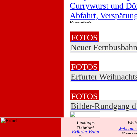
Currywurst und Dö
Abfahrt, Verspätu
FOTOS
Neuer Fernbusbahn
FOTOS
Erfurter Weihnacht
FOTOS
Bilder-Rundgang du
Linktipps
Wett
Webcams 
Erfurter Bahn