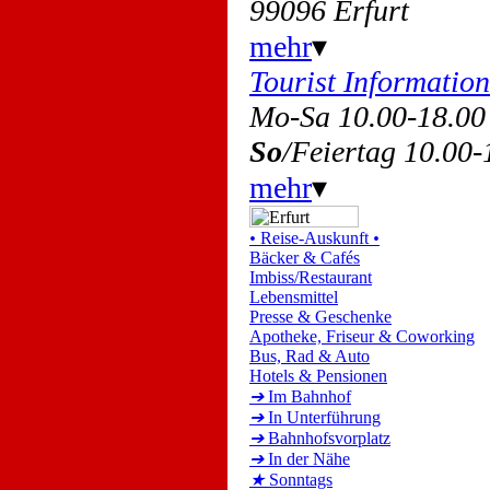
99096 Erfurt
mehr
▾
Tourist Information
Mo-Sa 10.00-18.0
So
/Feiertag 10.00
mehr
▾
•
Reise-Auskunft
•
Bäcker & Cafés
Imbiss/Restaurant
Lebensmittel
Presse & Geschenke
Apotheke, Friseur & Coworking
Bus, Rad & Auto
Hotels & Pensionen
➔
Im Bahnhof
➔
In Unterführung
➔
Bahnhofsvorplatz
➔
In der Nähe
★
Sonntags