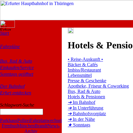
Start
Hotels & Pensi
Fahrpläne
•
Reise-Auskunft
•
Bus, Rad & Auto
Bäcker & Cafés
Einkaufen/Service
Imbiss/Restaurant
Sonntags geöffnet
Lebensmittel
Presse & Geschenke
Apotheke, Friseur & Coworking
Der Bahnhof
Bus, Rad & Auto
Erfurt entdecken
Hotels & Pensionen
➔
Im Bahnhof
Schlagwort-Suche
➔
In Unterführung
➔
Bahnhofsvorplatz
➔
In der Nähe
Parkhaus
Polizei
Fahrplanwechsel
★
Sonntags
Fernbus
München
Brandt
News-
Archiv