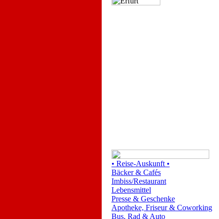
•
Reise-Auskunft
•
Bäcker & Cafés
Imbiss/Restaurant
Lebensmittel
Presse & Geschenke
Apotheke, Friseur & Coworking
Bus, Rad & Auto