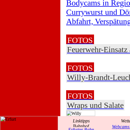
Bodycams in Regio
Currywurst und Dö
Abfahrt, Verspätu
FOTOS
Feuerwehr-Einsatz
FOTOS
Willy-Brandt-Leuch
FOTOS
Wraps und Salate
Linktipps
Wett
Webcams 
Erfurter Bahn