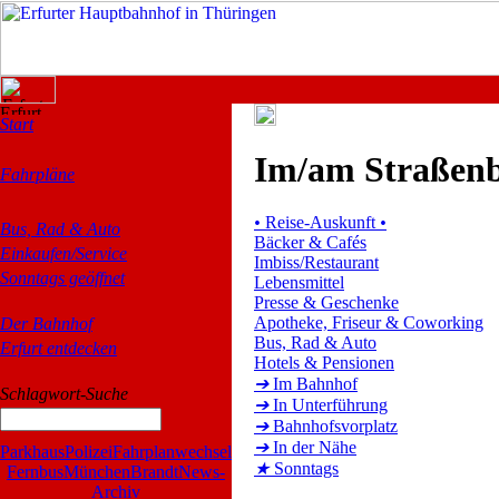
Start
Im/am Straßenb
Fahrpläne
•
Reise-Auskunft
•
Bus, Rad & Auto
Bäcker & Cafés
Einkaufen/Service
Imbiss/Restaurant
Sonntags geöffnet
Lebensmittel
Presse & Geschenke
Apotheke, Friseur & Coworking
Der Bahnhof
Bus, Rad & Auto
Erfurt entdecken
Hotels & Pensionen
➔
Im Bahnhof
Schlagwort-Suche
➔
In Unterführung
➔
Bahnhofsvorplatz
➔
In der Nähe
Parkhaus
Polizei
Fahrplanwechsel
★
Sonntags
Fernbus
München
Brandt
News-
Archiv