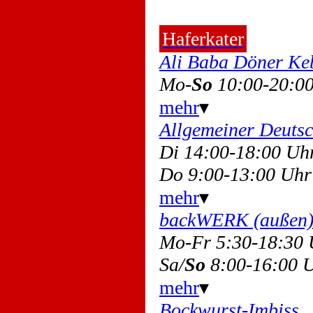
Haferkater
Ali Baba Döner Ke
Mo-
So
10:00-20:0
mehr
▾
Allgemeiner Deuts
Di 14:00-18:00 U
Do 9:00-13:00 Uhr
mehr
▾
backWERK (außen
Mo-Fr 5:30-18:30
Sa/
So
8:00-16:00 
mehr
▾
Bockwurst-Imbiss