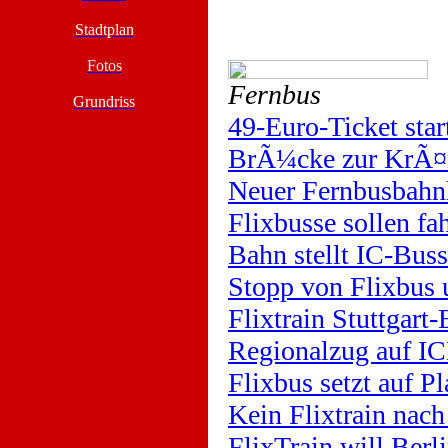
Stadtplan
Fotos
Fernbus
Grundriss
49-Euro-Ticket star
BrÃ¼cke zur KrÃ¤m
Neuer Fernbusbahn
Flixbusse sollen fa
Bahn stellt IC-Buss
Stopp von Flixbus 
Flixtrain Stuttgart-
Regionalzug auf IC
Flixbus setzt auf P
Kein Flixtrain na
FlixTrain will Ber