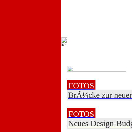
FOTOS
BrÃ¼cke zur neuen
FOTOS
Neues Design-Budg