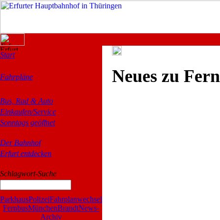
Start
Neues zu Fer
Fahrpläne
Bus, Rad & Auto
Einkaufen/Service
Sonntags geöffnet
Der Bahnhof
Erfurt entdecken
Schlagwort-Suche
Parkhaus
Polizei
Fahrplanwechsel
Fernbus
München
Brandt
News-
Archiv