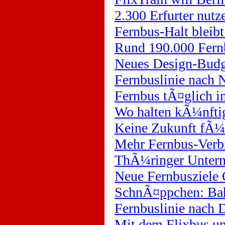
2.300 Erfurter nutz
Fernbus-Halt bleib
Rund 190.000 Fern
Neues Design-Budge
Fernbuslinie nac
Fernbus tÃ¤glich i
Wo halten kÃ¼nftig
Keine Zukunft fÃ¼r
Mehr Fernbus-Verb
ThÃ¼ringer Untern
Neue Fernbusziele
SchnÃ¤ppchen: Ba
Fernbuslinie nach D
Mit dem Flixbus u