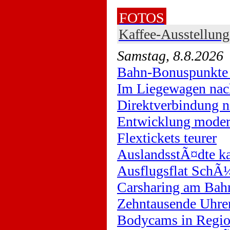
FOTOS
Kaffee-Ausstellun
Samstag, 8.8.2026
Bahn-Bonuspunkte 
Im Liegewagen nac
Direktverbindung n
Entwicklung moder
Flextickets teurer
AuslandsstÃ¤dte ka
Ausflugsflat SchÃ¼
Carsharing am Bah
Zehntausende Uhre
Bodycams in Regi