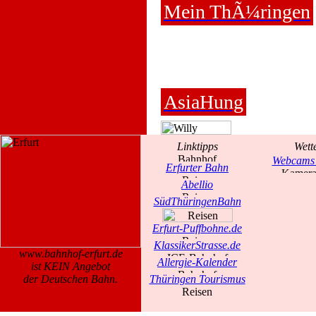
Mein ThÃ¼ringen
AsiaHung
Linktipps
Wett
Webcams 
Erfurter Bahn
Abellio
SüdThüringenBahn
Erfurt-Puffbohne.de
KlassikerStrasse.de
www.bahnhof-erfurt.de
Allergie-Kalender
ist KEIN Angebot
der Deutschen Bahn.
Thüringen Tourismus