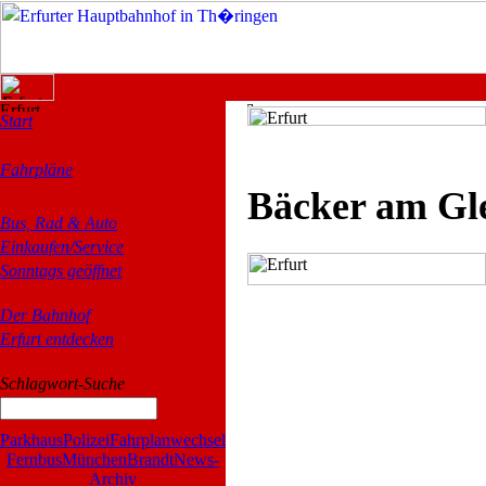
Start
Fahrpläne
Bäcker am Gle
Bus, Rad & Auto
Einkaufen/Service
Sonntags geöffnet
Der Bahnhof
Erfurt entdecken
Schlagwort-Suche
Parkhaus
Polizei
Fahrplanwechsel
Fernbus
München
Brandt
News-
Archiv