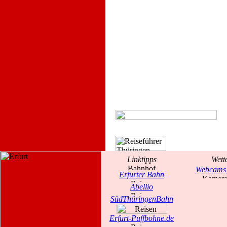
Linktipps
Wett
Webcams 
Erfurter Bahn
Abellio
SüdThüringenBahn
Erfurt-Puffbohne.de