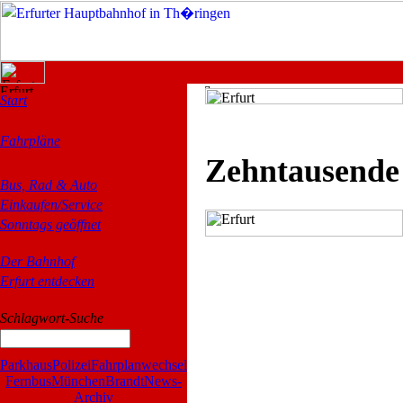
Start
Fahrpläne
Zehntausende
Bus, Rad & Auto
Einkaufen/Service
Sonntags geöffnet
Der Bahnhof
Erfurt entdecken
Schlagwort-Suche
Parkhaus
Polizei
Fahrplanwechsel
Fernbus
München
Brandt
News-
Archiv