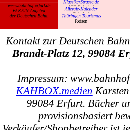
KlassikerStrasse.de
www.bahnhof-erfurt.de
Allergie-Kalender
ist KEIN Angebot
der Deutschen Bahn.
Thüringen Tourismus
Kontakt zur Deutschen Bah
Brandt-Platz 12, 99084 Er
Impressum: www.bahnhof-e
KAHBOX.medien
Karsten
99084 Erfurt. Bücher u
provisionsbasiert be
Verkäufer/Shopbetreiber ist