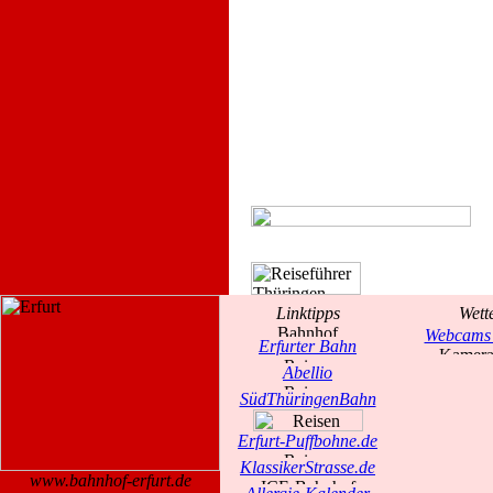
Linktipps
Wett
Webcams 
Erfurter Bahn
Abellio
SüdThüringenBahn
Erfurt-Puffbohne.de
KlassikerStrasse.de
www.bahnhof-erfurt.de