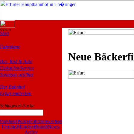
Start
Fahrpläne
Neue Bäckerfil
Bus, Rad & Auto
Einkaufen/Service
Sonntags geöffnet
Der Bahnhof
Erfurt entdecken
Schlagwort-Suche
Parkhaus
Polizei
Fahrplanwechsel
Fernbus
München
Brandt
News-
Archiv