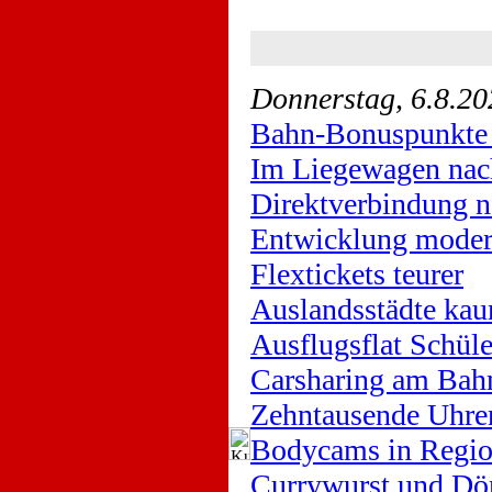
Donnerstag, 6.8.20
Bahn-Bonuspunkte 
Im Liegewagen nac
Direktverbindung n
Entwicklung moder
Flextickets teurer
Auslandsstädte kau
Ausflugsflat Schüle
Carsharing am Bah
Zehntausende Uhre
Bodycams in Regio
Currywurst und Dö