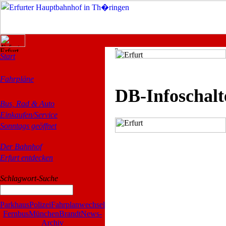
Start
Fahrpläne
DB-Infoschalt
Bus, Rad & Auto
Einkaufen/Service
Sonntags geöffnet
Der Bahnhof
Erfurt entdecken
Schlagwort-Suche
Parkhaus
Polizei
Fahrplanwechsel
Fernbus
München
Brandt
News-
Archiv