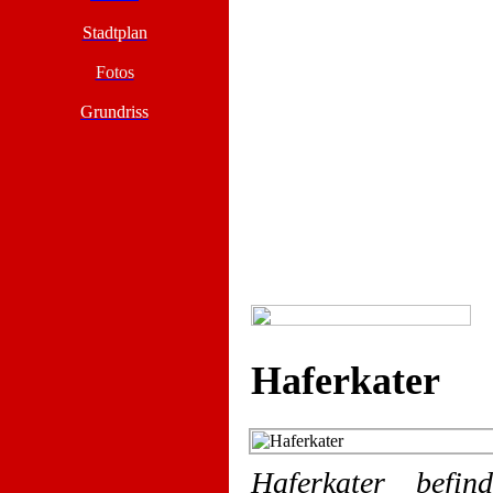
Stadtplan
Fotos
Grundriss
Haferkater
Haferkater befi