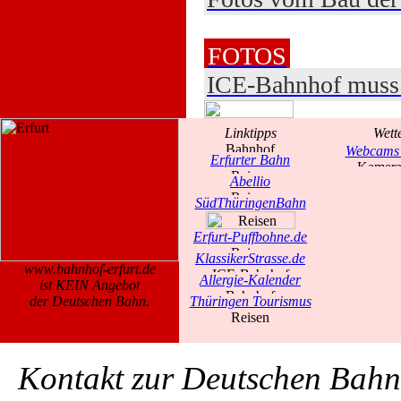
FOTOS
ICE-Bahnhof muss 
Linktipps
Wett
Webcams 
Erfurter Bahn
Abellio
SüdThüringenBahn
Erfurt-Puffbohne.de
KlassikerStrasse.de
www.bahnhof-erfurt.de
Allergie-Kalender
ist KEIN Angebot
der Deutschen Bahn.
Thüringen Tourismus
Kontakt zur Deutschen Bah