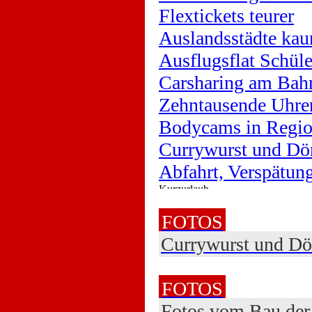
Flextickets teurer
Auslandsstädte kau
Ausflugsflat Schüle
Carsharing am Bah
Zehntausende Uhre
Bodycams in Regio
Currywurst und Dö
Abfahrt, Verspätu
FOTOS
Currywurst und D
FOTOS
Fotos vom Bau der 