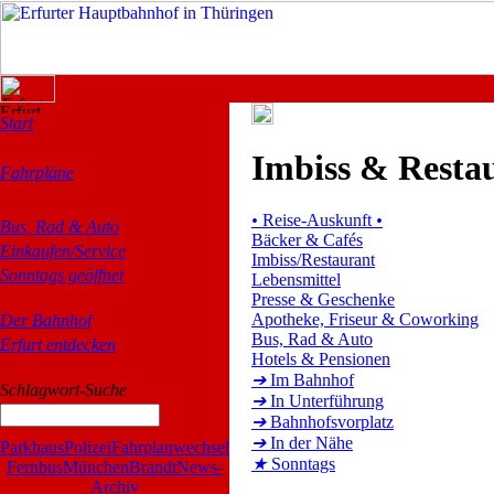
Start
Imbiss & Resta
Fahrpläne
•
Reise-Auskunft
•
Bus, Rad & Auto
Bäcker & Cafés
Einkaufen/Service
Imbiss/Restaurant
Sonntags geöffnet
Lebensmittel
Presse & Geschenke
Apotheke, Friseur & Coworking
Der Bahnhof
Bus, Rad & Auto
Erfurt entdecken
Hotels & Pensionen
➔
Im Bahnhof
Schlagwort-Suche
➔
In Unterführung
➔
Bahnhofsvorplatz
➔
In der Nähe
Parkhaus
Polizei
Fahrplanwechsel
★
Sonntags
Fernbus
München
Brandt
News-
Archiv