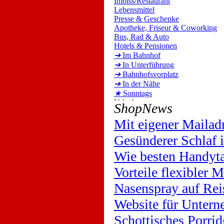
Imbiss/Restaurant
Lebensmittel
Presse & Geschenke
Apotheke, Friseur & Coworking
Bus, Rad & Auto
Hotels & Pensionen
➔
Im Bahnhof
➔
In Unterführung
➔
Bahnhofsvorplatz
➔
In der Nähe
★
Sonntags
ShopNews
Mit eigener Mailad
Gesünderer Schlaf
Wie besten Handyta
Vorteile flexibler 
Nasenspray auf Rei
Website für Untern
Schottisches Porrid