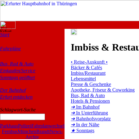
Start
Imbiss & Resta
Fahrpläne
•
Reise-Auskunft
•
Bus, Rad & Auto
Bäcker & Cafés
Einkaufen/Service
Imbiss/Restaurant
Sonntags geöffnet
Lebensmittel
Presse & Geschenke
Apotheke, Friseur & Coworking
Der Bahnhof
Bus, Rad & Auto
Erfurt entdecken
Hotels & Pensionen
➔
Im Bahnhof
Schlagwort-Suche
➔
In Unterführung
➔
Bahnhofsvorplatz
➔
In der Nähe
Parkhaus
Polizei
Fahrplanwechsel
★
Sonntags
Fernbus
München
Brandt
News-
Archiv