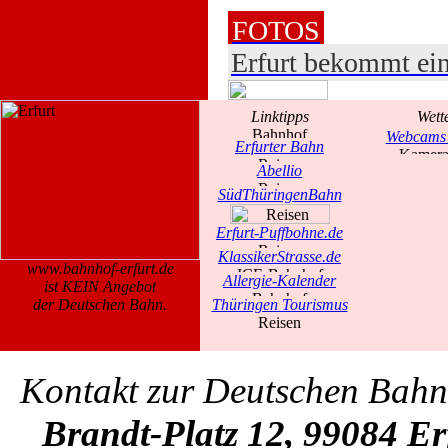
FOTOS
Erfurt bekommt ei
Linktipps
Wett
Webcams 
Erfurter Bahn
Abellio
SüdThüringenBahn
Erfurt-Puffbohne.de
KlassikerStrasse.de
www.bahnhof-erfurt.de
Allergie-Kalender
ist KEIN Angebot
der Deutschen Bahn.
Thüringen Tourismus
Kontakt zur Deutschen Bah
Brandt-Platz 12, 99084 Er