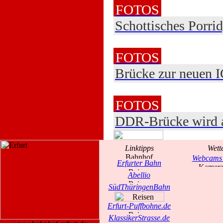
FOTOS
Schottisches Porrid
FOTOS
Brücke zur neuen I
FOTOS
DDR-Brücke wird a
Linktipps
Wett
Webcams 
Erfurter Bahn
Abellio
SüdThüringenBahn
Erfurt-Puffbohne.de
KlassikerStrasse.de