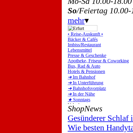
Mo-Sa 10.00-18.0
So
/Feiertag 10.00
mehr
▾
•
Reise-Auskunft
•
Bäcker & Cafés
Imbiss/Restaurant
Lebensmittel
Presse & Geschenke
Apotheke, Friseur & Coworking
Bus, Rad & Auto
Hotels & Pensionen
➔
Im Bahnhof
➔
In Unterführung
➔
Bahnhofsvorplatz
➔
In der Nähe
★
Sonntags
ShopNews
Gesünderer Schlaf
Wie besten Handyta