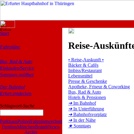
Start
Reise-Auskünft
Fahrpläne
•
Reise-Auskunft
•
Bus, Rad & Auto
Bäcker & Cafés
Einkaufen/Service
Imbiss/Restaurant
Sonntags geöffnet
Lebensmittel
Presse & Geschenke
Apotheke, Friseur & Coworking
Der Bahnhof
Bus, Rad & Auto
Erfurt entdecken
Hotels & Pensionen
➔
Im Bahnhof
Schlagwort-Suche
➔
In Unterführung
➔
Bahnhofsvorplatz
➔
In der Nähe
Parkhaus
Polizei
Fahrplanwechsel
★
Sonntags
Fernbus
München
Brandt
News-
Archiv