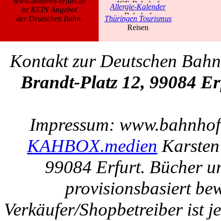
www.bahnhof-erfurt.de
Allergie-Kalender
ist KEIN Angebot
der Deutschen Bahn.
Thüringen Tourismus
Kontakt zur Deutschen Bah
Brandt-Platz 12, 99084 Er
Impressum: www.bahnhof-e
KAHBOX.medien
Karsten
99084 Erfurt. Bücher u
provisionsbasiert be
Verkäufer/Shopbetreiber ist